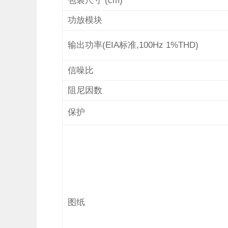
包装尺寸
(cm)
功放模块
输出功率
(EIA
标准
,100Hz 1%THD)
信噪比
阻尼因数
保护
图纸