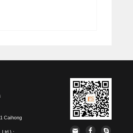
8
11 Caihong
.,Ltd.)：