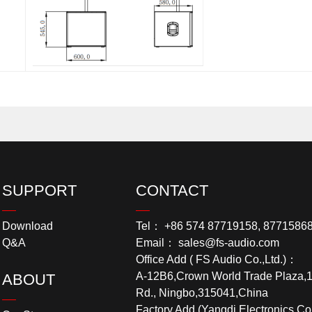
SUPPORT
CONTACT
Download
Tel： +86 574 87719158, 8771586
Q&A
Email： sales@fs-audio.com
Office Add ( FS Audio Co.,Ltd.)：
A-12B6,Crown World Trade Plaza,
ABOUT
Rd., Ningbo,315041,China
Factory Add (Yangdi Electronics Co