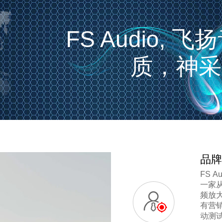
FS Audio,
质，神采
品牌
FS A
一家
频放
有营
动测